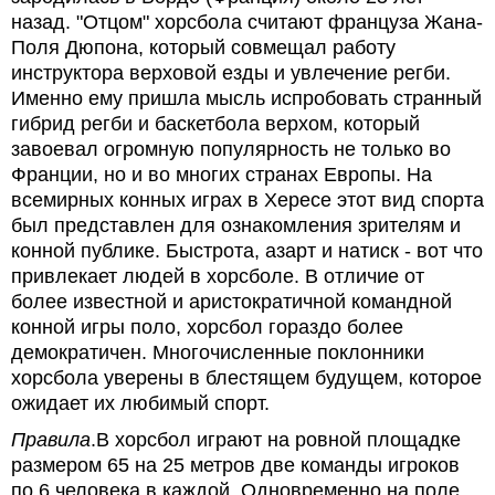
назад. "Отцом" хорсбола считают француза Жана-
Поля Дюпона, который совмещал работу
инструктора верховой езды и увлечение регби.
Именно ему пришла мысль испробовать странный
гибрид регби и баскетбола верхом, который
завоевал огромную популярность не только во
Франции, но и во многих странах Европы. На
всемирных конных играх в Хересе этот вид спорта
был представлен для ознакомления зрителям и
конной публике. Быстрота, азарт и натиск - вот что
привлекает людей в хорсболе. В отличие от
более известной и аристократичной командной
конной игры поло, хорсбол гораздо более
демократичен. Многочисленные поклонники
хорсбола уверены в блестящем будущем, которое
ожидает их любимый спорт.
Правила
.В хорсбол играют на ровной площадке
размером 65 на 25 метров две команды игроков
по 6 человека в каждой. Одновременно на поле