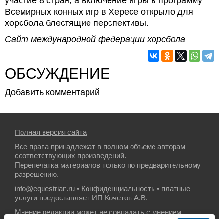
участие 8 стран, а включение игры в программу
Всемирных конных игр в Хересе открыло для
хорсбола блестящие перспективы.
Сайт международной федерации хорсбола
ОБСУЖДЕНИЕ
Добавить комментарий
Полная версия сайта
Все права принадлежат в полном объеме авторам
соответствующих произведений.
Перепечатка материалов только по предварительному
разрешению.
info@equestrian.ru
•
Конфиденциальность
• платные
услуги предоставляет ИП Кочетов А.В.
Мнение редакции может не совпадать с мнением