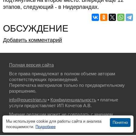
этапов, следующий - в Нидерландах.
ОБСУЖДЕНИЕ
Добавить комментарий
Полная версия сайта
Все права принадлежат в полном объеме авторам
соответствующих произведений.
Перепечатка материалов только по предварительному
разрешению.
info@equestrian.ru
•
Конфиденциальность
• платные
услуги предоставляет ИП Кочетов А.В.
Мнение редакции может не совпадать с мнением
авторов.
Мы используем cookie для работы сайта и анализа
Понятно
посещаемости.
Подробнее