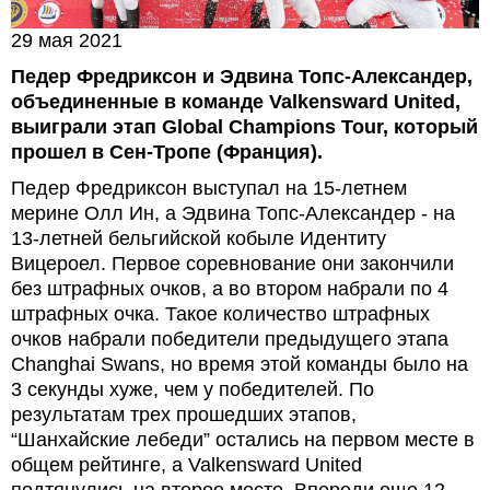
29 мая 2021
Педер Фредриксон и Эдвина Топс-Александер,
объединенные в команде Valkensward United,
выиграли этап Global Champions Tour, который
прошел в Сен-Тропе (Франция).
Педер Фредриксон выступал на 15-летнем
мерине Олл Ин, а Эдвина Топс-Александер - на
13-летней бельгийской кобыле Идентиту
Вицероел. Первое соревнование они закончили
без штрафных очков, а во втором набрали по 4
штрафных очка. Такое количество штрафных
очков набрали победители предыдущего этапа
Changhai Swans, но время этой команды было на
3 секунды хуже, чем у победителей. По
результатам трех прошедших этапов,
“Шанхайские лебеди” остались на первом месте в
общем рейтинге, а Valkensward United
подтянулись на второе место. Впереди еще 12