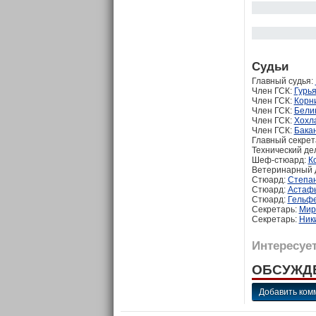
Судьи
Главный судья:
Член ГСК:
Гурь
Член ГСК:
Корн
Член ГСК:
Бели
Член ГСК:
Хохл
Член ГСК:
Бака
Главный секрет
Технический де
Шеф-стюард:
К
Ветеринарный 
Стюард:
Степан
Стюард:
Астафь
Стюард:
Гельфе
Секретарь:
Мир
Секретарь:
Ник
Интересует
ОБСУЖД
Добавить ком