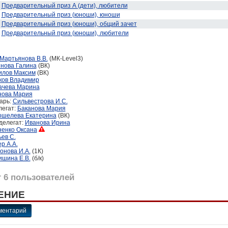
Предварительный приз А (дети), любители
Предварительный приз (юноши), юноши
Предварительный приз (юноши), общий зачет
Предварительный приз (юноши), любители
Мартьянова В.В.
(МК-Level3)
янова Галина
(ВК)
илов Максим
(ВК)
ков Владимир
ачева Марина
нова Мария
арь:
Сильвестрова И.С.
легат:
Баканова Мария
ошелева Екатерина
(ВК)
делегат:
Иванова Ирина
енко Оксана
ев С.
р А.А.
онова И.А.
(1К)
ишина Е.В.
(б/к)
 6 пользователей
ЕНИЕ
ментарий