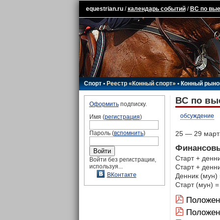
equestrian.ru
/
календарь событий
/
ВС по вые
Спорт
•
Реестр «Конный спорт»
•
Конный рыно
ВС по вы
Оформить
подписку.
обсуждение
Имя (
регистрация
)
Пароль (
вспомнить
)
25 — 29 марта
Финансовы
Старт + денни
Войти без регистрации,
используя...
Старт + денни
ВКонтакте
Денник (мун) 
Старт (мун) =
Положен
Положе