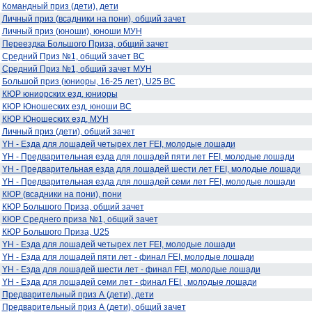
Командный приз (дети), дети
Личный приз (всадники на пони), общий зачет
Личный приз (юноши), юноши МУН
Переездка Большого Приза, общий зачет
Средний Приз №1, общий зачет ВС
Средний Приз №1, общий зачет МУН
Большой приз (юниоры, 16-25 лет), U25 ВС
КЮР юниорских езд, юниоры
КЮР Юношеских езд, юноши ВС
КЮР Юношеских езд, МУН
Личный приз (дети), общий зачет
YH - Езда для лошадей четырех лет FEI, молодые лошади
YH - Предварительная езда для лошадей пяти лет FEI, молодые лошади
YH - Предварительная езда для лошадей шести лет FEI, молодые лошади
YH - Предварительная езда для лошадей семи лет FEI, молодые лошади
КЮР (всадники на пони), пони
КЮР Большого Приза, общий зачет
КЮР Среднего приза №1, общий зачет
КЮР Большого Приза, U25
YH - Езда для лошадей четырех лет FEI, молодые лошади
YH - Езда для лошадей пяти лет - финал FEI, молодые лошади
YH - Езда для лошадей шести лет - финал FEI, молодые лошади
YH - Езда для лошадей семи лет - финал FEI , молодые лошади
Предварительный приз А (дети), дети
Предварительный приз А (дети), общий зачет