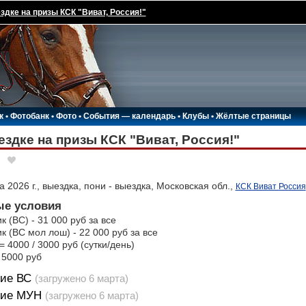
здке на призы КСК "Виват, Россия!"
к
•
Фотобанк
•
Фото
•
События — календарь
•
Клубы
•
Жёлтые страницы
ездке на призы КСК "Виват, Россия!"
 2026 г., выездка, пони - выездка, Московская обл.,
КСК Виват Россия
е условия
к (ВС) - 31 000 руб за все
к (ВС мол лош) - 22 000 руб за все
= 4000 / 3000 руб (сутки/день)
 5000 руб
ие ВС
(загружено 6 марта)
ние МУН
(загружено 6 марта)