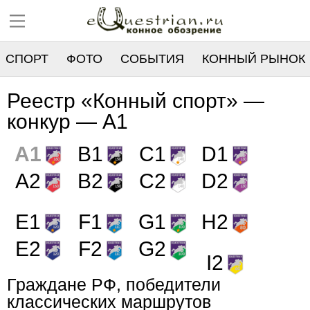
СПОРТ
ФОТО
СОБЫТИЯ
КОННЫЙ РЫНОК
РЕЕСТР
Реестр «Конный спорт» —
конкур — A1
A1
B1
C1
D1
A2
B2
C2
D2
E1
F1
G1
H2
E2
F2
G2
I2
Граждане РФ, победители
классических маршрутов