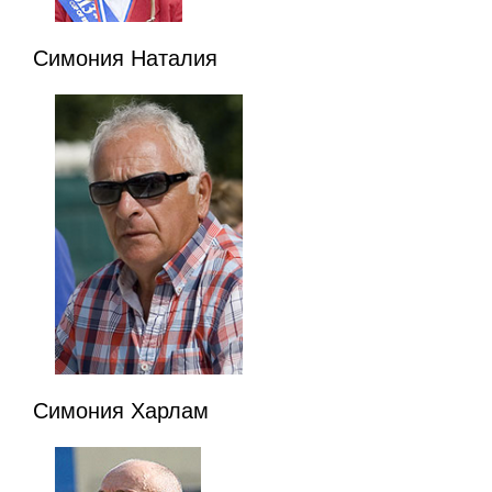
Симония Наталия
Симония Харлам