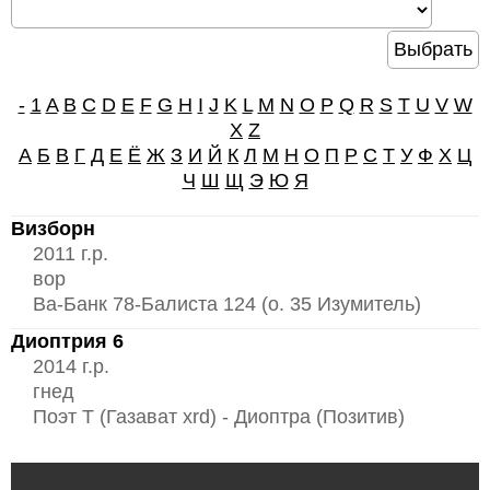
-
1
A
B
C
D
E
F
G
H
I
J
K
L
M
N
O
P
Q
R
S
T
U
V
W
X
Z
А
Б
В
Г
Д
Е
Ё
Ж
З
И
Й
К
Л
М
Н
О
П
Р
С
Т
У
Ф
Х
Ц
Ч
Ш
Щ
Э
Ю
Я
Визборн
2011 г.р.
вор
Ва-Банк 78-Балиста 124 (о. 35 Изумитель)
Диоптрия 6
2014 г.р.
гнед
Поэт Т (Газават xrd) - Диоптра (Позитив)