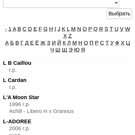
-
1
A
B
C
D
E
F
G
H
I
J
K
L
M
N
O
P
Q
R
S
T
U
V
W
X
Z
А
Б
В
Г
Д
Е
Ё
Ж
З
И
Й
К
Л
М
Н
О
П
Р
С
Т
У
Ф
Х
Ц
Ч
Ш
Щ
Э
Ю
Я
L B Caillou
г.р.
L Cardan
г.р.
L'A Moon Star
1996 г.р.
Achill - Libero H x Grannus
L-ADOREE
2006 г.р.