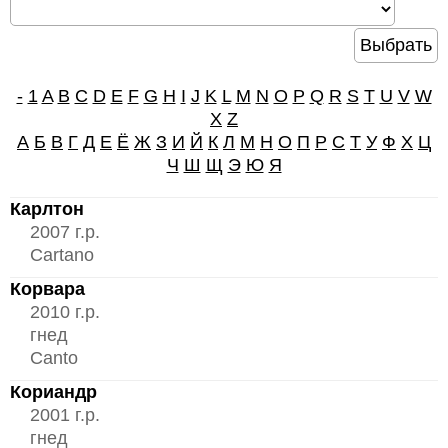
-
1
A
B
C
D
E
F
G
H
I
J
K
L
M
N
O
P
Q
R
S
T
U
V
W
X
Z
А
Б
В
Г
Д
Е
Ё
Ж
З
И
Й
К
Л
М
Н
О
П
Р
С
Т
У
Ф
Х
Ц
Ч
Ш
Щ
Э
Ю
Я
Карлтон
2007 г.р.
Cartano
Корвара
2010 г.р.
гнед
Canto
Кориандр
2001 г.р.
гнед