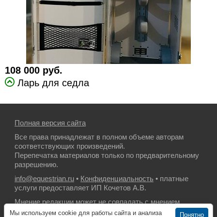
108 000 руб.
Ларь для седла
Полная версия сайта
Все права принадлежат в полном объеме авторам
соответствующих произведений.
Перепечатка материалов только по предварительному
разрешению.
info@equestrian.ru
•
Конфиденциальность
• платные
услуги предоставляет ИП Кочетов А.В.
Мнение редакции может не совпадать с мнением
авторов.
Мы используем cookie для работы сайта и анализа
Понятно