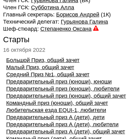
Член ГСК:
Гурьянова Галина
(ВК)
Член ГСК:
Субботина Алла
Главный секретарь:
Борисов Андрей
(1К)
Технический делегат:
Гурьянова Галина
Шеф-стюард:
Степаненко Оксана
Старты
16 октября 2022
Большой Приз, общий зачет
Малый Приз, общий зачет
Средний Приз №1, общий зачет
Предварительный приз (юноши), юноши
Предварительный приз (юноши), любители
Предварительный приз (юноши), общий зачет
Командный приз (юноши), общий зачет
Любительская езда EQUI-1, любители
Предварительный приз А (дети), дети
Предварительный приз А (дети), любители
Предварительный приз А (дети), общий зачет
Командный приз (дети), общий зачет