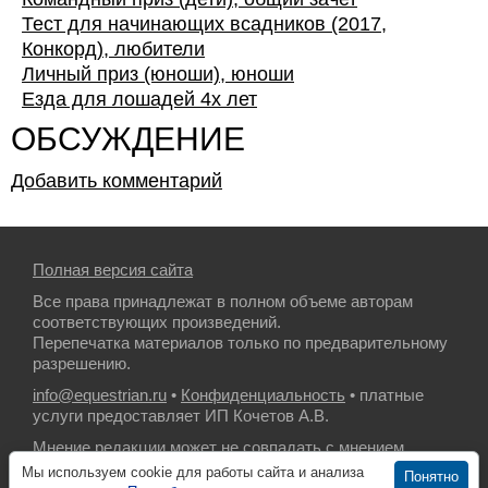
Тест для начинающих всадников (2017,
Конкорд), любители
Личный приз (юноши), юноши
Езда для лошадей 4х лет
ОБСУЖДЕНИЕ
Добавить комментарий
Полная версия сайта
Все права принадлежат в полном объеме авторам
соответствующих произведений.
Перепечатка материалов только по предварительному
разрешению.
info@equestrian.ru
•
Конфиденциальность
• платные
услуги предоставляет ИП Кочетов А.В.
Мнение редакции может не совпадать с мнением
авторов.
Мы используем cookie для работы сайта и анализа
Понятно