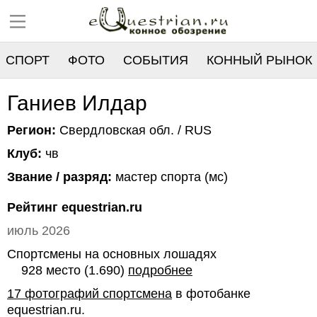
СПОРТ
ФОТО
СОБЫТИЯ
КОННЫЙ РЫНОК
РЕЕСТР
Ганиев Илдар
Регион:
Свердловская обл. / RUS
Клуб:
чв
Звание / разряд:
мастер спорта (мс)
Рейтинг equestrian.ru
июль 2026
Спортсмены на основных лошадях
928 место (1.690)
подробнее
17 фотографий спортсмена
в фотобанке
equestrian.ru.