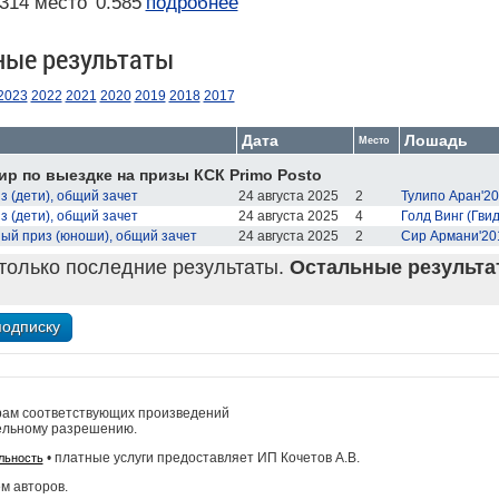
314 место
0.585
подробнее
ные результаты
2023
2022
2021
2020
2019
2018
2017
Дата
Лошадь
Место
ир по выездке на призы КСК Primo Posto
 (дети), общий зачет
24 августа 2025
2
Тулипо Аран'2
 (дети), общий зачет
24 августа 2025
4
Голд Винг (Гви
ый приз (юноши), общий зачет
24 августа 2025
2
Сир Армани'20
только последние результаты.
Остальные результат
рам соответствующих произведений
ельному разрешению.
• платные услуги предоставляет ИП Кочетов А.В.
льность
м авторов.