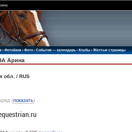
рина
к
•
Фотобанк
•
Фото
•
События — календарь
•
Клубы
•
Жёлтые страницы
А Арина
я обл. / RUS
азряд
(
показать
)
equestrian.ru