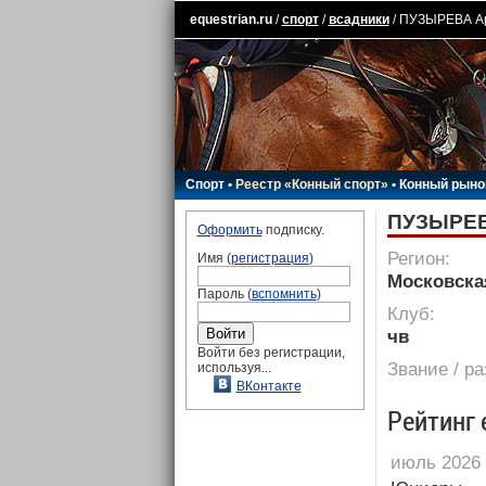
equestrian.ru
/
спорт
/
всадники
/ ПУЗЫРЕВА А
Спорт
•
Реестр «Конный спорт»
•
Конный рыно
ПУЗЫРЕВ
Оформить
подписку.
Регион:
Имя (
регистрация
)
Московска
Пароль (
вспомнить
)
Клуб:
чв
Войти без регистрации,
Звание / р
используя...
ВКонтакте
Рейтинг 
июль 2026