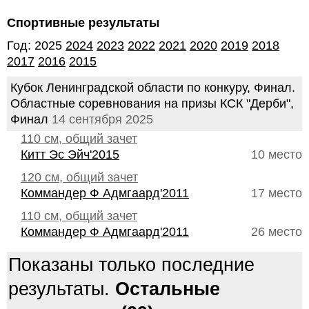
Спортивные результаты
Год: 2025
2024
2023
2022
2021
2020
2019
2018
2017
2016
2015
Кубок Ленинградской области по конкуру, Финал.
Областные соревнования на призы КСК "Дерби",
Финал
14 сентября 2025
110 см, общий зачет
Китт Эс Эйч'2015
10 место
120 см, общий зачет
Коммандер Ф Адмгаард'2011
17 место
110 см, общий зачет
Коммандер Ф Адмгаард'2011
26 место
Показаны только последние
результаты.
Остальные