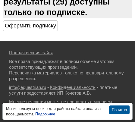
результаты (29) доступны
только по подписке.
Полная версия сайта
Все права принадлежат в полном объеме авторам
соответствующих произведений.
Перепечатка материалов только по предварительному
разрешению.
info@equestrian.ru
•
Конфиденциальность
• платные
услуги предоставляет ИП Кочетов А.В.
Мнение редакции может не совпадать с мнением
авторов.
Мы используем cookie для работы сайта и анализа
Понятно
посещаемости.
Подробнее