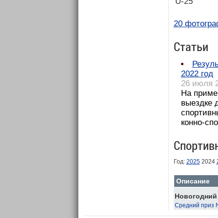
U-25
20 фотогра
Статьи
Резуль
2022 год
26 июля 
На приме
выездке 
спортивны
конно-спо
Спортив
Год:
2025
2024
Описание
Новогодний 
Средний приз 