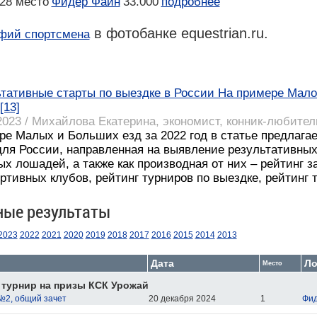
28 место
Фидер Файн
33.000
подробнее
в фотобанке equestrian.ru.
фий спортсмена
тативные старты по выездке в России На примере Малог
[13]
2023 / Михайлова Екатерина, экономист, конник-любител
ре Малых и Больших езд за 2022 год в статье предлагае
для России, направленная на выявление результативных
х лошадей, а также как производная от них – рейтинг з
ртивных клубов, рейтинг турниров по выездке, рейтинг т
ные результаты
2023
2022
2021
2020
2019
2018
2017
2016
2015
2014
2013
Дата
Л
Место
турнир на призы КСК Урожай
№2, общий зачет
20 декабря 2024
1
Фид