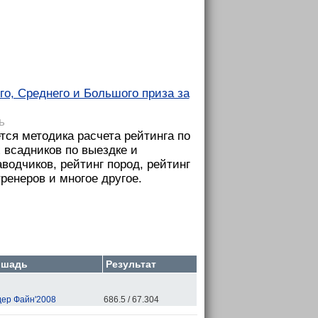
о, Среднего и Большого приза за
ь
тся методика расчета рейтинга по
 всадников по выездке и
аводчиков, рейтинг пород, рейтинг
ренеров и многое другое.
ошадь
Результат
ер Файн'2008
686.5 / 67.304