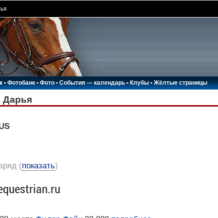
рья
к
•
Фотобанк
•
Фото
•
События — календарь
•
Клубы
•
Жёлтые страницы
 Дарья
RUS
азряд
(
показать
)
equestrian.ru