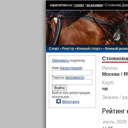
equestrian.ru
/
спорт
/
всадники
/ Стоянова Да
Спорт
•
Реестр «Конный спорт»
•
Конный рыно
Стоянова
Оформить
подписку.
Регион:
Имя (
регистрация
)
Москва / 
Пароль (
вспомнить
)
Клуб:
чв
Войти без регистрации,
Звание / р
используя...
ВКонтакте
Рейтинг 
июль 2026