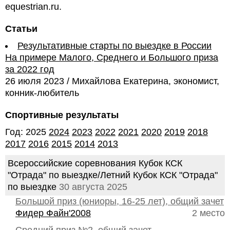
equestrian.ru.
Статьи
Результативные старты по выездке в России
На примере Малого, Среднего и Большого приза
за 2022 год
26 июля 2023 / Михайлова Екатерина, экономист,
конник-любитель
Спортивные результаты
Год: 2025
2024
2023
2022
2021
2020
2019
2018
2017
2016
2015
2014
2013
Всероссийские соревнования Кубок КСК
"Отрада" по выездке/Летний Кубок КСК "Отрада"
по выездке
30 августа 2025
Большой приз (юниоры, 16-25 лет), общий зачет
Фидер Файн'2008
2 место