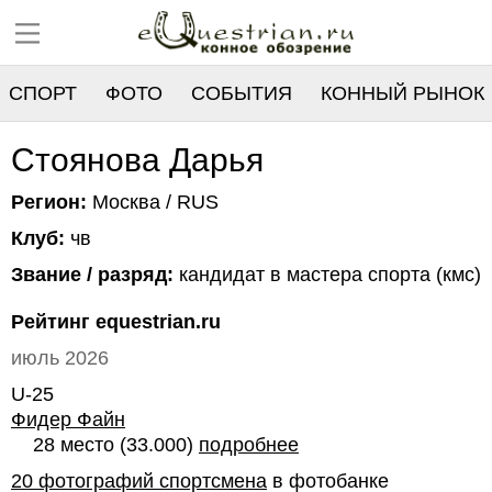
СПОРТ
ФОТО
СОБЫТИЯ
КОННЫЙ РЫНОК
РЕЕСТР
Стоянова Дарья
Регион:
Москва / RUS
Клуб:
чв
Звание / разряд:
кандидат в мастера спорта (кмс)
Рейтинг equestrian.ru
июль 2026
U-25
Фидер Файн
28 место (33.000)
подробнее
20 фотографий спортсмена
в фотобанке