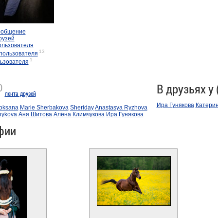
ообщение
рузей
ользователя
13
пользователя
1
ьзователя
0
В друзьях у 
лента друзей
Ира Гунякова
Катерин
-oksana
Marie Sherbakova
Sheriday
Anastasya Ryzhova
hykova
Аня Шитова
Алёна Климчукова
Ира Гунякова
фии