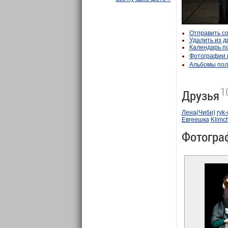
Отправить с
Удалить из д
Календарь п
Фотографии 
Альбомы пол
1
Друзья
Лена(Чиби)
ryk
Евгеешка
Klimc
Фотогра