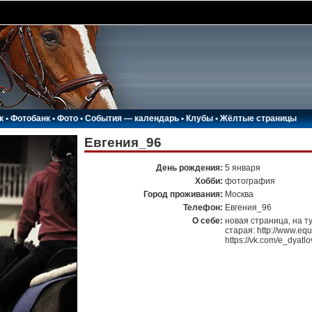
к
•
Фотобанк
•
Фото
•
События — календарь
•
Клубы
•
Жёлтые страницы
Евгения_96
День рождения:
5 января
Хобби:
фотография
Город проживания:
Москва
Телефон:
Евгения_96
О себе:
новая страница, на ту
старая: http://www.equ
https://vk.com/e_dyatlo