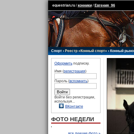
equestrian.ru
/
конники
/
Евгения_96
Спорт
•
Реестр «Конный спорт»
•
Конный рыно
Оформить
подписку.
Имя (
регистрация
)
Пароль (
вспомнить
)
Войти без регистрации,
используя...
ВКонтакте
ФОТО НЕДЕЛИ
все лучшие фото »