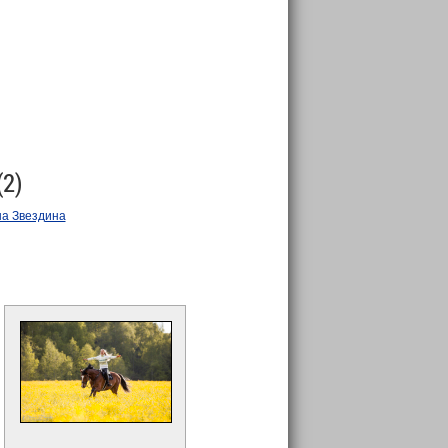
(2)
а Звездина