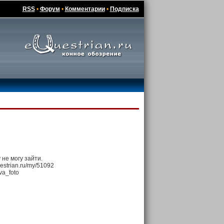
RSS
•
Форум
•
Комментарии
•
Подписка
 не могу зайти.
estrian.ru/my/51092
va_foto