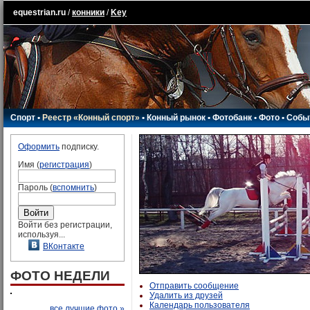
equestrian.ru
/
конники
/
Key
Спорт
•
Реестр «Конный спорт»
•
Конный рынок
•
Фотобанк
•
Фото
•
Собы
Оформить
подписку.
Имя (
регистрация
)
Пароль (
вспомнить
)
Войти без регистрации,
используя...
ВКонтакте
ФОТО НЕДЕЛИ
Отправить сообщение
Удалить из друзей
Календарь пользователя
все лучшие фото »