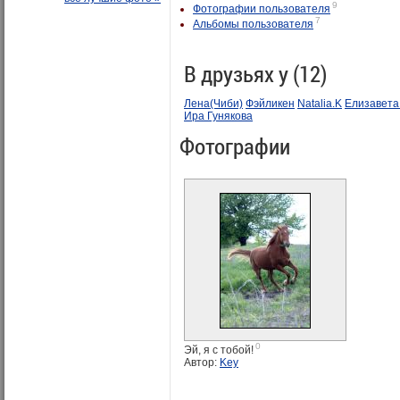
9
Фотографии пользователя
7
Альбомы пользователя
В друзьях у (12)
Лена(Чиби)
Фэйликен
Natalia.K
Елизавета
Ира Гунякова
Фотографии
0
Эй, я с тобой!
Автор:
Key