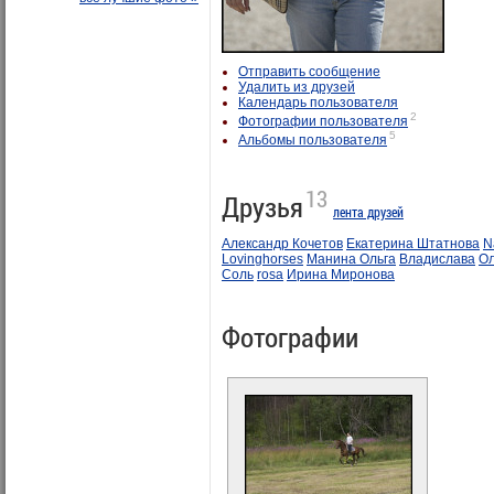
Отправить сообщение
Удалить из друзей
Календарь пользователя
2
Фотографии пользователя
5
Альбомы пользователя
13
Друзья
лента друзей
Александр Кочетов
Екатерина Штатнова
N
Lovinghorses
Манина Ольга
Владислава
Ол
Соль
rosa
Ирина Миронова
Фотографии