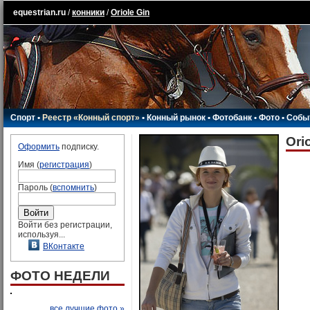
equestrian.ru
/
конники
/
Oriole Gin
Спорт
•
Реестр «Конный спорт»
•
Конный рынок
•
Фотобанк
•
Фото
•
Собы
Ori
Оформить
подписку.
Имя (
регистрация
)
Пароль (
вспомнить
)
Войти без регистрации,
используя...
ВКонтакте
ФОТО НЕДЕЛИ
все лучшие фото »