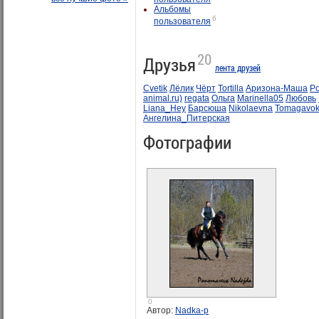
Альбомы
6
пользователя
20
Друзья
лента друзей
Cvetik
Лёлик
Чёрт
Tortilla
Аризона-Маша
P
animal.ru)
regata
Ольга
Marinella05
Любовь
Liana_Hey
Барсюша
Nikolaevna
Tomagavok
Ангелина_Питерская
Фотографии
0
Автор:
Nadka-p