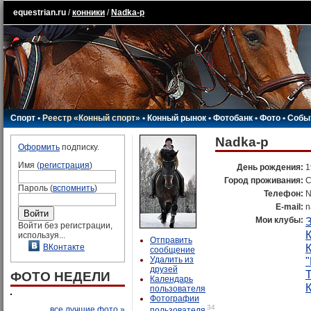
equestrian.ru
/
конники
/
Nadka-p
Спорт
•
Реестр «Конный спорт»
•
Конный рынок
•
Фотобанк
•
Фото
•
Собы
Nadka-p
Оформить
подписку.
Имя (
регистрация
)
День рождения:
1
Город проживания:
С
Пароль (
вспомнить
)
Телефон:
N
E-mail:
n
Мои клубы:
Войти без регистрации,
используя...
Отправить
ВКонтакте
сообщение
Удалить из
друзей
ФОТО НЕДЕЛИ
Календарь
пользователя
Фотографии
34
все лучшие фото »
пользователя