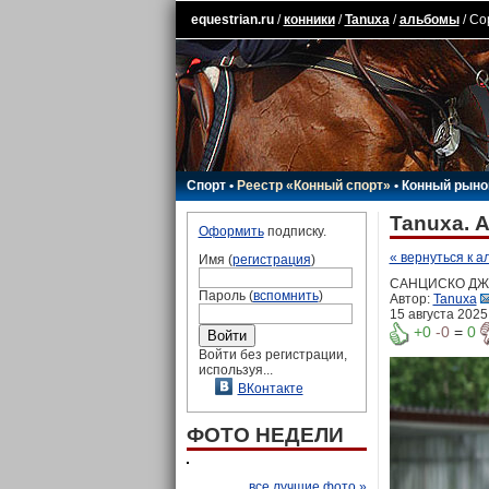
equestrian.ru
/
конники
/
Tanuxa
/
альбомы
/ Со
Спорт
•
Реестр «Конный спорт»
•
Конный рыно
Tanuxa. 
Оформить
подписку.
« вернуться к а
Имя (
регистрация
)
САНЦИСКО ДЖУ
Пароль (
вспомнить
)
Автор:
Tanuxa
15 августа 2025
+0
-0
=
0
Войти без регистрации,
используя...
ВКонтакте
ФОТО НЕДЕЛИ
все лучшие фото »