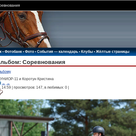
ревнования
к
•
Фотобанк
•
Фото
•
События — календарь
•
Клубы
•
Жёлтые страницы
Альбом: Соревнования
льбому
НИОР-11 и Коротун Кристина
←
→
, 14:59 | просмотров: 147, в любимых:
0
|