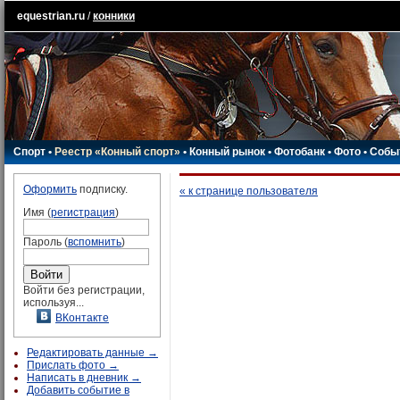
equestrian.ru
/
конники
Спорт
•
Реестр «Конный спорт»
•
Конный рынок
•
Фотобанк
•
Фото
•
Собы
Оформить
подписку.
« к странице пользователя
Имя (
регистрация
)
Пароль (
вспомнить
)
Войти без регистрации,
используя...
ВКонтакте
Редактировать данные →
Прислать фото →
Написать в дневник →
Добавить событие в