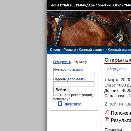
equestrian.ru
/
календарь событий
/
Открытые 
Спорт
•
Реестр «Конный спорт»
•
Конный рыно
Открытые
Оформить
подписку.
обсуждение —
Имя (
регистрация
)
Пароль (
вспомнить
)
7 марта 2026 
Старт 4000 р
Денник - 400
Войти без регистрации,
Седловочный 
используя...
2 рейтинго
ВКонтакте
Положен
Результ
Старты