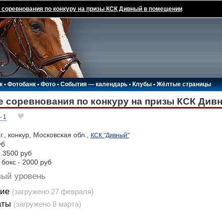
соревнования по конкуру на призы КСК Дивный в помещении
к
•
Фотобанк
•
Фото
•
События — календарь
•
Клубы
•
Жёлтые страницы
 соревнования по конкуру на призы КСК Див
 1
г., конкур, Московская обл.,
КСК "Дивный"
уб
0.3500 руб
бокс - 2000 руб
вый уровень
ие
(загружено 27 февраля)
аты
(загружено 8 марта)