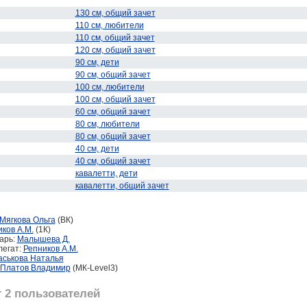
130 см, общий зачет
110 см, любители
110 см, общий зачет
120 см, общий зачет
90 см, дети
90 см, общий зачет
100 см, любители
100 см, общий зачет
60 см, общий зачет
80 см, любители
80 см, общий зачет
40 см, дети
40 см, общий зачет
кавалетти, дети
кавалетти, общий зачет
Мягкова Ольга
(ВК)
ков А.М.
(1К)
арь:
Малышева Д.
легат:
Репников А.М.
аськова Наталья
Платов Владимир
(МК-Level3)
 2 пользователей