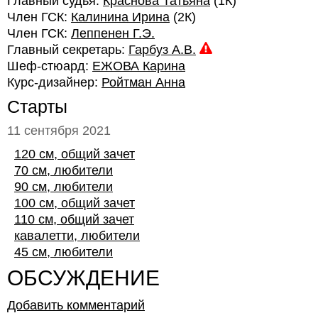
Главный судья:
Краснова Татьяна
(1К)
Член ГСК:
Калинина Ирина
(2К)
Член ГСК:
Леппенен Г.Э.
Главный секретарь:
Гарбуз А.В.
Шеф-стюард:
ЕЖОВА Карина
Курс-дизайнер:
Ройтман Анна
Старты
11 сентября 2021
120 см, общий зачет
70 см, любители
90 см, любители
100 см, общий зачет
110 см, общий зачет
кавалетти, любители
45 см, любители
ОБСУЖДЕНИЕ
Добавить комментарий