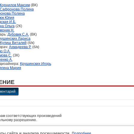
Корнилов Максим
(ВК)
Сафронова Полина
онова Полина
юк Юлия
ская И.Б.
на Ольга
(2К)
моник Н.
арь:
Дубовик С.А.
(ВК)
рушинских Лариса
Кулиш Виталий
(б/к)
врач:
Ахмадеева Р.
(б/к)
о О.А.
ова С.
(3К)
енко А.
-дизайнера:
Крушинских Игорь
ягина Мария
ЕНИЕ
ментарий
рам соответствующих произведений
ельному разрешению.
• платные услуги предоставляет ИП Кочетов А.В.
льность
оты сайта и анализа посещаемости.
Подробнее