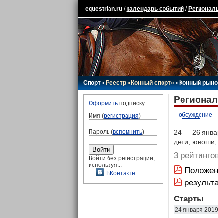
equestrian.ru
/
календарь событий
/
Региональ
Спорт
•
Реестр «Конный спорт»
•
Конный рыно
Регионал
Оформить
подписку.
обсуждение
Имя (
регистрация
)
Пароль (
вспомнить
)
24 — 26 январ
дети, юноши
3 рейтинго
Войти без регистрации,
используя...
Положени
ВКонтакте
результ
Старты
24 января 2019