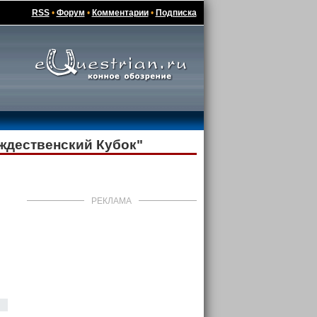
RSS
•
Форум
•
Комментарии
•
Подписка
ждественский Кубок"
РЕКЛАМА