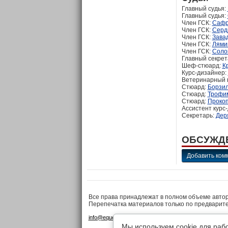
Главный судья:
Главный судья:
Член ГСК:
Сафр
Член ГСК:
Серд
Член ГСК:
Завад
Член ГСК:
Лями
Член ГСК:
Соло
Главный секрет
Шеф-стюард:
К
Курс-дизайнер:
Ветеринарный 
Стюард:
Борзил
Стюард:
Трофим
Стюард:
Прокоп
Ассистент курс
Секретарь:
Дер
ОБСУЖД
Добавить ком
Все права принадлежат в полном объеме авто
Перепечатка материалов только по предварит
•
•
info@equestrian.ru
Реклама на сайте
Конфиденциа
Мы используем cookie для раб