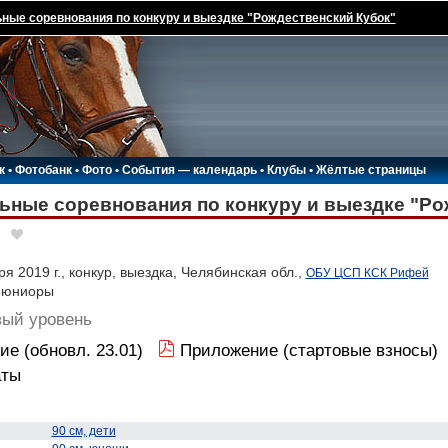
ные соревнования по конкуру и выездке "Рождественский Кубок"
к
•
Фотобанк
•
Фото
•
События — календарь
•
Клубы
•
Жёлтые страницы
ьные соревнования по конкуру и выездке "Ро
я 2019 г., конкур, выездка, Челябинская обл.,
ОБУ ЦСП КСК Рифей
, юниоры
вый уровень
е (обновл. 23.01)
Приложение (стартовые взносы)
аты
90 см, дети