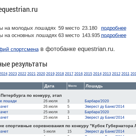
equestrian.ru
ы на молодых лошадях
59 место
23.180
подробнее
ы на основных лошадях
63 место
143.935
подробнее
в фотобанке equestrian.ru.
фий спортсмена
ные результаты
2024
2023
2022
2021
2020
2019
2018
2017
2016
2015
2014
2013
2012
2011
20
Дата
Лошадь
Место
-Петербурга по конкуру, этап
ые лошади
26 июля
3
Барбара'2020
зачет
26 июля
5
Эверест ду Банко'2014
зачет
25 июля
3
Барбара'2020
зачет
25 июля
1
Эверест ду Банко'2014
е спортивные соревнования по конкуру "Кубок Губернатора 
зачет
5 июля
15
Эверест ду Банко'2014