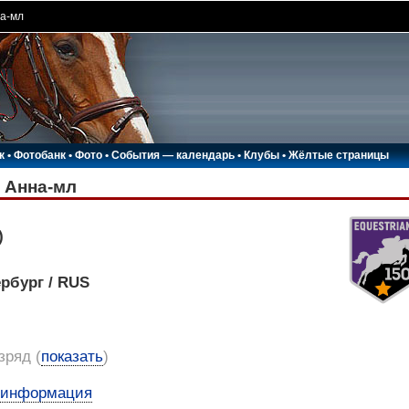
а-мл
к
•
Фотобанк
•
Фото
•
События — календарь
•
Клубы
•
Жёлтые страницы
 Анна-мл
)
ербург / RUS
азряд
(
показать
)
 информация