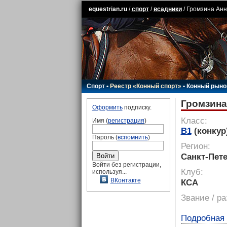
equestrian.ru
/
спорт
/
всадники
/ Громзина Анн
Спорт
•
Реестр «Конный спорт»
•
Конный рыно
Громзина
Оформить
подписку.
Класс:
Имя (
регистрация
)
B1
(конкур
Пароль (
вспомнить
)
Регион:
Санкт-Пет
Войти без регистрации,
Клуб:
используя...
ВКонтакте
КСА
Звание / р
Подробная