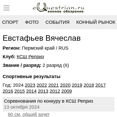
СПОРТ
ФОТО
СОБЫТИЯ
КОННЫЙ РЫНОК
РЕЕСТР
Евстафьев Вячеслав
Регион:
Пермский край / RUS
Клуб:
КСШ Реприз
Звание / разряд:
2 разряд (II)
Спортивные результаты
Год: 2024
2023
2022
2021
2020
2019
2018
2017
2016
2015
2014
2013
2012
2009
Соревнования по конкуру в КСШ Реприз
13 октября 2024
90 см, общий зачет