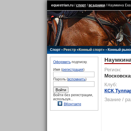
equestrian.ru
/
спорт
/
всадники
/ Наумкина Ек
Спорт
•
Реестр «Конный спорт»
•
Конный рыно
Наумкина
Оформить
подписку.
Регион:
Имя (
регистрация
)
Московска
Пароль (
вспомнить
)
Клуб:
КСК Тулпа
Войти без регистрации,
Звание / р
используя...
ВКонтакте