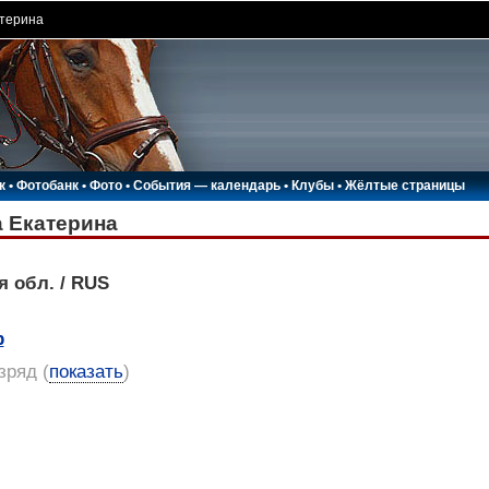
атерина
к
•
Фотобанк
•
Фото
•
События — календарь
•
Клубы
•
Жёлтые страницы
 Екатерина
я обл. / RUS
р
азряд
(
показать
)