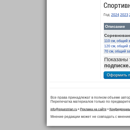
Спортив
Год:
2024
2023
Описание
Соревновани
110 см, общий 
120 см, общий 
70 см, общий з
Показаны 
подписке.
Все права принадлежат в полном объеме авто
Перепечатка материалов только по предварит
•
•
info@equestrian.ru
Реклама на сайте
Конфиденциа
Мнение редакции может не совпадать с мнение