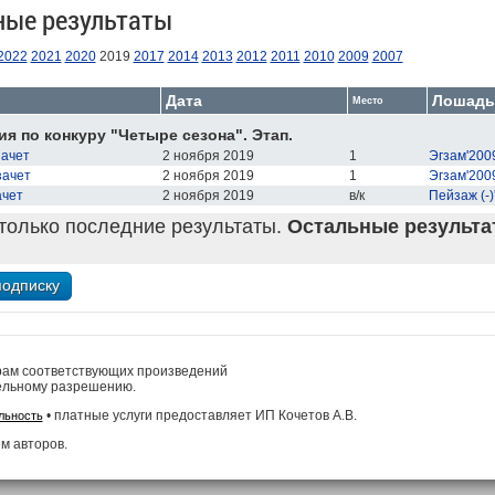
ные результаты
2022
2021
2020
2019
2017
2014
2013
2012
2011
2010
2009
2007
Дата
Лошадь
Место
я по конкуру "Четыре сезона". Этап.
зачет
2 ноября 2019
1
Эгзам'200
зачет
2 ноября 2019
1
Эгзам'200
ачет
2 ноября 2019
в/к
Пейзаж (-)
только последние результаты.
Остальные результат
рам соответствующих произведений
ельному разрешению.
• платные услуги предоставляет ИП Кочетов А.В.
льность
м авторов.