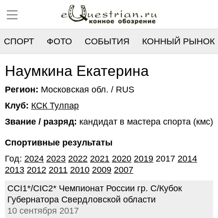
СПОРТ
ФОТО
СОБЫТИЯ
КОННЫЙ РЫНОК
РЕЕСТР
Наумкина Екатерина
Регион:
Московская обл. / RUS
Клуб:
КСК Тулпар
Звание / разряд:
кандидат в мастера спорта (кмс)
Спортивные результаты
Год:
2024
2023
2022
2021
2020
2019
2017
2014
2013
2012
2011
2010
2009
2007
CCI1*/CIC2* Чемпионат России гр. С/Кубок
Губернатора Свердловской области
10 сентября 2017