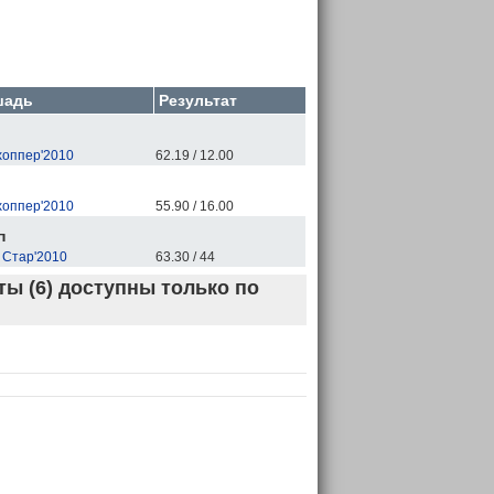
шадь
Результат
хоппер'2010
62.19 / 12.00
хоппер'2010
55.90 / 16.00
п
 Стар'2010
63.30 / 44
ы (6) доступны только по