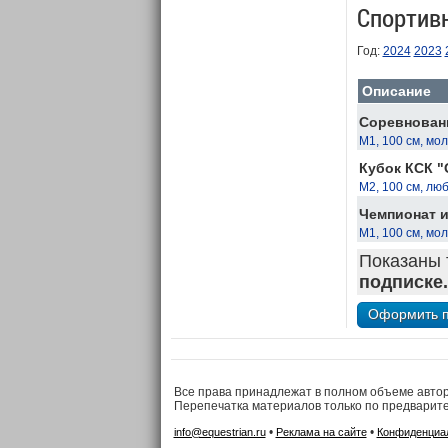
Спортив
Год:
2024
2023
Описание
Соревновани
М1, 100 см, м
Кубок КСК "
М2, 100 см, лю
Чемпионат и
М1, 100 см, м
Показаны 
подписке.
Все права принадлежат в полном объеме авто
Перепечатка материалов только по предварит
•
•
info@equestrian.ru
Реклама на сайте
Конфиденциа