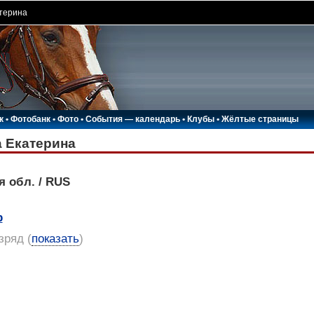
терина
к
•
Фотобанк
•
Фото
•
События — календарь
•
Клубы
•
Жёлтые страницы
 Екатерина
я обл. / RUS
р
азряд
(
показать
)