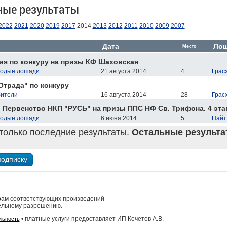
ные результаты
2022
2021
2020
2019
2017
2014
2013
2012
2011
2010
2009
2007
Дата
Ло
Место
я по конкуру на призы КФ Шаховская
олодые лошади
21 августа 2014
4
Грас
Отрада" по конкуру
бители
16 августа 2014
28
Грас
 Первенство НКП "РУСЬ" на призы ППС НФ Св. Трифона. 4 эта
олодые лошади
6 июня 2014
5
Найт
только последние результаты.
Остальные результат
рам соответствующих произведений
ельному разрешению.
• платные услуги предоставляет ИП Кочетов А.В.
льность