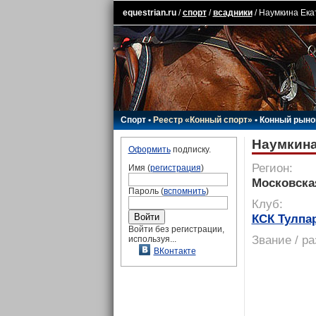
equestrian.ru
/
спорт
/
всадники
/ Наумкина Ека
Спорт
•
Реестр «Конный спорт»
•
Конный рыно
Наумкина
Оформить
подписку.
Регион:
Имя (
регистрация
)
Московска
Пароль (
вспомнить
)
Клуб:
КСК Тулпа
Войти без регистрации,
Звание / р
используя...
ВКонтакте