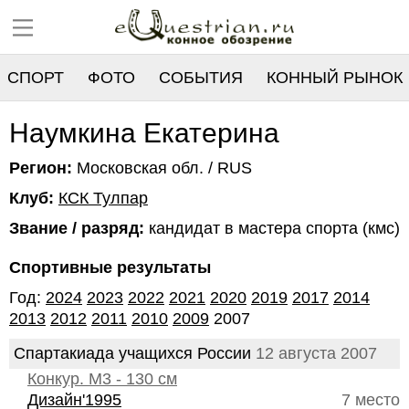
СПОРТ
ФОТО
СОБЫТИЯ
КОННЫЙ РЫНОК
РЕЕСТР
Наумкина Екатерина
Регион:
Московская обл. / RUS
Клуб:
КСК Тулпар
Звание / разряд:
кандидат в мастера спорта (кмс)
Спортивные результаты
Год:
2024
2023
2022
2021
2020
2019
2017
2014
2013
2012
2011
2010
2009
2007
Спартакиада учащихся России
12 августа 2007
Конкур. М3 - 130 см
Дизайн'1995
7 место