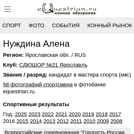
СПОРТ
ФОТО
СОБЫТИЯ
КОННЫЙ РЫНОК
РЕЕСТР
Нуждина Алена
Регион:
Ярославская обл. / RUS
Клуб:
СДЮШОР №21 Ярославль
Звание / разряд:
кандидат в мастера спорта (кмс)
58 фотографий спортсмена
в фотобанке
equestrian.ru.
Спортивные результаты
Год:
2025
2023
2022
2021
2020
2019
2018
2017
2016
2015
2014
2013
2012
2011
2010
2009
2008
Всероссийские соревнования "Гордость России.