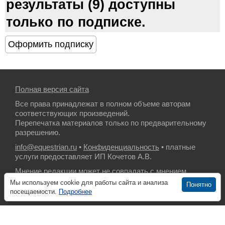
результаты (9) доступны
только по подписке.
Полная версия сайта
Все права принадлежат в полном объеме авторам
соответствующих произведений.
Перепечатка материалов только по предварительному
разрешению.
info@equestrian.ru
•
Конфиденциальность
• платные
услуги предоставляет ИП Кочетов А.В.
Мнение редакции может не совпадать с мнением
авторов.
Мы используем cookie для работы сайта и анализа
Понятно
посещаемости.
Подробнее