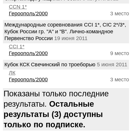
CCN 1*
Героополь'2000
3 место
Международные соревнования CCI 1*, CIC 2*/3*,
Кубок России гр. "А" и "В". Лично-командное
Первенство России
19 июня 2011
CCI 1*
Героополь'2000
9 место
Кубок КСК Свечинский по троеборью
5 июня 2011
ЛК
Героополь'2000
3 место
Показаны только последние
результаты.
Остальные
результаты (3) доступны
только по подписке.