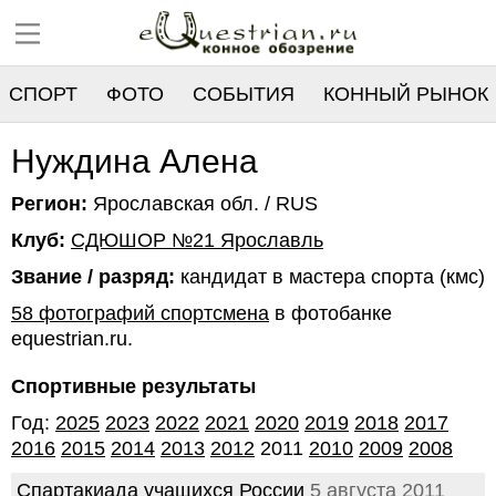
СПОРТ
ФОТО
СОБЫТИЯ
КОННЫЙ РЫНОК
РЕЕСТР
Нуждина Алена
Регион:
Ярославская обл. / RUS
Клуб:
СДЮШОР №21 Ярославль
Звание / разряд:
кандидат в мастера спорта (кмс)
58 фотографий спортсмена
в фотобанке
equestrian.ru.
Спортивные результаты
Год:
2025
2023
2022
2021
2020
2019
2018
2017
2016
2015
2014
2013
2012
2011
2010
2009
2008
Спартакиада учащихся России
5 августа 2011