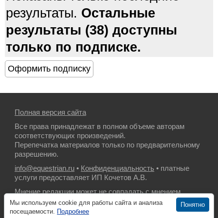
результаты.
Остальные
результаты (38) доступны
только по подписке.
Полная версия сайта
Все права принадлежат в полном объеме авторам
соответствующих произведений.
Перепечатка материалов только по предварительному
разрешению.
info@equestrian.ru
•
Конфиденциальность
• платные
услуги предоставляет ИП Кочетов А.В.
Мнение редакции может не совпадать с мнением
авторов.
Мы используем cookie для работы сайта и анализа
Понятно
посещаемости.
Подробнее