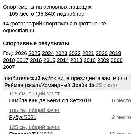
Спортсмены на основных лошадях
105 место (95.840)
подробнее
14 фотографий спортсмена
в фотобанке
equestrian.ru.
Спортивные результаты
Год: 2026
2025
2024
2023
2022
2021
2020
2019
2018
2017
2016
2015
2014
2013
2010
2009
2008
2007
Любительский Кубок вице-президента ФКСР О.В.
Рейман (квал)/Командный Драйв 1э
25 июля
115 см, общий зачет
Гамбле ван де Кейхилл Зет'2019
6 место
105 см, общий зачет
Рубус'2021
2 место
125 см, общий зачет