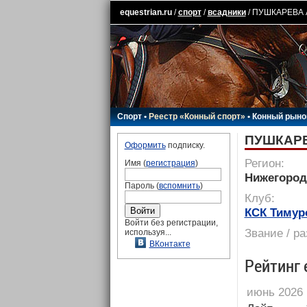
equestrian.ru
/
спорт
/
всадники
/ ПУШКАРЕВА 
Спорт
•
Реестр «Конный спорт»
•
Конный рыно
ПУШКАРЕ
Оформить
подписку.
Регион:
Имя (
регистрация
)
Нижегород
Пароль (
вспомнить
)
Клуб:
КСК Тимур
Войти без регистрации,
Звание / р
используя...
ВКонтакте
Рейтинг 
июнь 2026