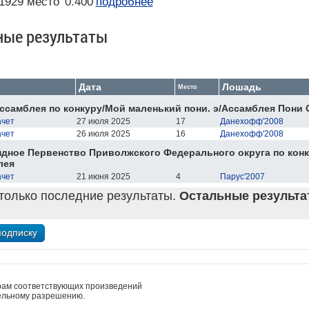
1929 место
0.400
подробнее
ные результаты
Дата
Лошадь
Место
ссамблея по конкуру/Мой маленький пони. э/Ассамблея Пони 
ачет
27 июля 2025
17
Данехофф'2008
ачет
26 июля 2025
16
Данехофф'2008
дное Первенство Приволжского Федерального округа по конк
лея
ачет
21 июня 2025
4
Парус'2007
только последние результаты.
Остальные результат
рам соответствующих произведений
ельному разрешению.