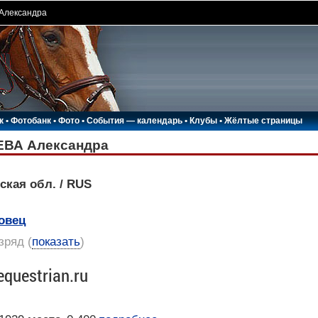
Александра
к
•
Фотобанк
•
Фото
•
События — календарь
•
Клубы
•
Жёлтые страницы
ВА Александра
ская обл. / RUS
овец
азряд
(
показать
)
equestrian.ru