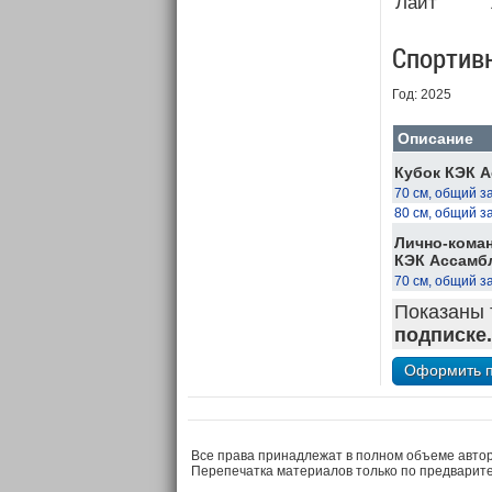
Лайт
Спортив
Год: 2025
Описание
Кубок КЭК А
70 см, общий з
80 см, общий з
Лично-коман
КЭК Ассамб
70 см, общий з
Показаны 
подписке.
Все права принадлежат в полном объеме авто
Перепечатка материалов только по предварит