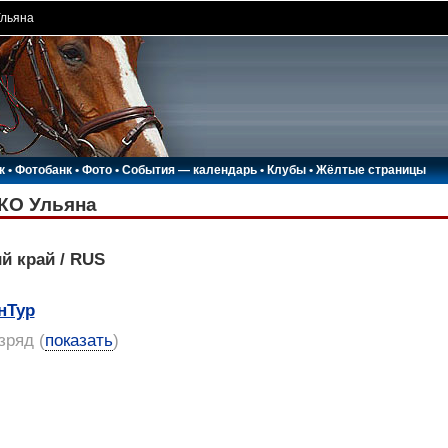
льяна
к
•
Фотобанк
•
Фото
•
События — календарь
•
Клубы
•
Жёлтые страницы
КО Ульяна
й край / RUS
нТур
азряд
(
показать
)