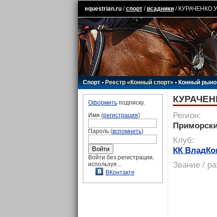
equestrian.ru
/
спорт
/
всадники
/ КУРАЧЕНКО У
Спорт
•
Реестр «Конный спорт»
•
Конный рыно
КУРАЧЕН
Оформить
подписку.
Регион:
Имя (
регистрация
)
Приморски
Пароль (
вспомнить
)
Клуб:
КК ВладКо
Войти без регистрации,
Звание / р
используя...
ВКонтакте