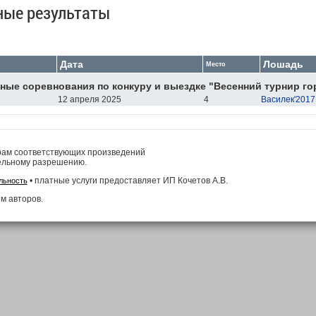
ные результаты
Дата
Лошадь
Место
ые соревнования по конкуру и выездке "Весенний турнир го
12 апреля 2025
4
Василек'2017
рам соответствующих произведений
ельному разрешению.
• платные услуги предоставляет ИП Кочетов А.В.
льность
м авторов.