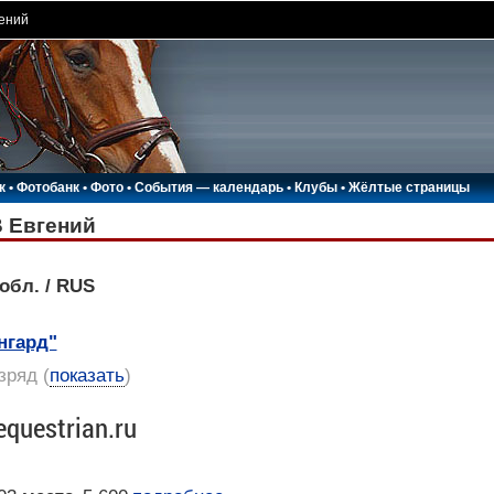
ений
к
•
Фотобанк
•
Фото
•
События — календарь
•
Клубы
•
Жёлтые страницы
 Евгений
обл. / RUS
нгард"
азряд
(
показать
)
equestrian.ru