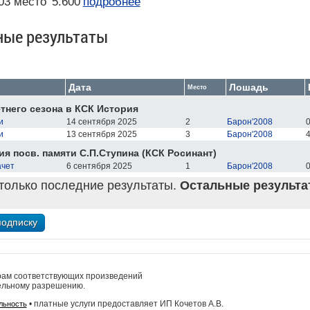
03 место
5.600
подробнее
ные результаты
Дата
Лошадь
Место
тнего сезона в КСК История
и
14 сентября 2025
2
Барон'2008
0
и
13 сентября 2025
3
Барон'2008
4
я посв. памяти С.П.Ступина (КСК Росинант)
ачет
6 сентября 2025
1
Барон'2008
0
только последние результаты.
Остальные результат
рам соответствующих произведений
ельному разрешению.
• платные услуги предоставляет ИП Кочетов А.В.
льность