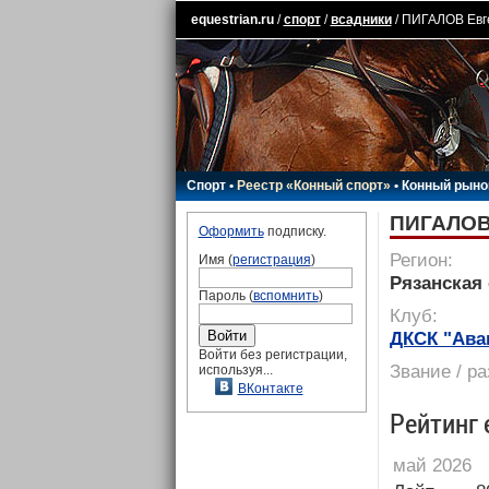
equestrian.ru
/
спорт
/
всадники
/ ПИГАЛОВ Евг
Спорт
•
Реестр «Конный спорт»
•
Конный рыно
ПИГАЛОВ
Оформить
подписку.
Регион:
Имя (
регистрация
)
Рязанская 
Пароль (
вспомнить
)
Клуб:
ДКСК "Ава
Войти без регистрации,
Звание / р
используя...
ВКонтакте
Рейтинг 
май 2026