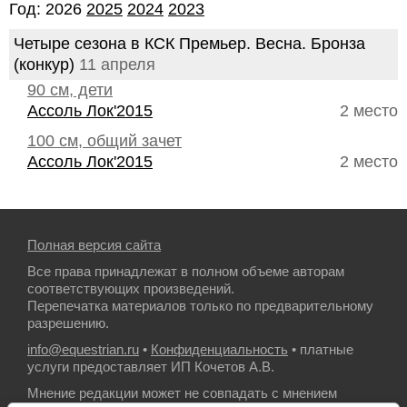
Год: 2026
2025
2024
2023
Четыре сезона в КСК Премьер. Весна. Бронза
(конкур)
11 апреля
90 см, дети
Ассоль Лок'2015
2 место
100 см, общий зачет
Ассоль Лок'2015
2 место
Полная версия сайта
Все права принадлежат в полном объеме авторам
соответствующих произведений.
Перепечатка материалов только по предварительному
разрешению.
info@equestrian.ru
•
Конфиденциальность
• платные
услуги предоставляет ИП Кочетов А.В.
Мнение редакции может не совпадать с мнением