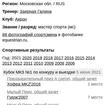
Регион:
Московская обл. / RUS
Тренер:
Заярная Галина
Клуб:
Акрон
Звание / разряд:
мастер спорта (мс)
88 фотографий спортсмена
в фотобанке
equestrian.ru.
Спортивные результаты
Год: 2021
2020
2019
2018
2017
2016
2015
2014
2013
2012
2011
2010
2009
2008
2006
Кубок МКЗ №1 по конкуру и выездке
5 июня 2021
Предварительный приз А (дети), общий зачет
Хофра MKZ'2016
1 место
Малый Приз, общий зачет
Гудок'2007
7 место