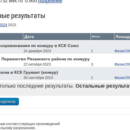
732 место
0.900
подробнее
ные результаты
2024
2023
Дата
Лошад
Место
соревнования по конкуру в КСК Союз
24 декабря 2023
1
Фазан'20
 Первенство Рязанского района по конкуру
22 октября 2023
3
Фазан'20
зона в КСК Грумант (конкур)
30 сентября 2023
1
Фазан'20
только последние результаты.
Остальные результат
рам соответствующих произведений
ельному разрешению.