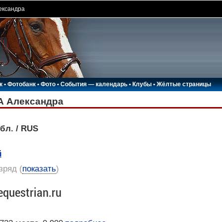
ександра
к
•
Фотобанк
•
Фото
•
События — календарь
•
Клубы
•
Жёлтые страницы
 Александра
бл. / RUS
й
азряд
(
показать
)
equestrian.ru