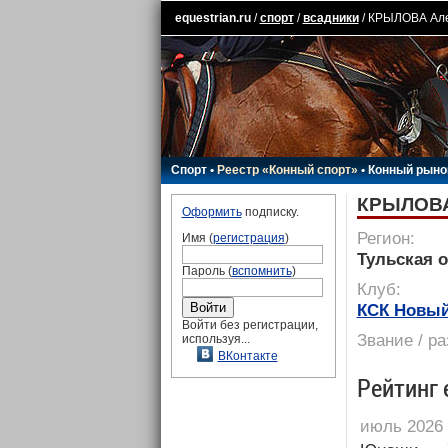
equestrian.ru
/
спорт
/
всадники
/ КРЫЛОВА Ал
Спорт
•
Реестр «Конный спорт»
•
Конный рыно
КРЫЛОВА
Оформить
подписку.
Регион:
Имя (
регистрация
)
Тульская о
Пароль (
вспомнить
)
Клуб:
КСК Новы
Войти без регистрации,
Звание / р
используя...
ВКонтакте
Рейтинг 
июль 2026