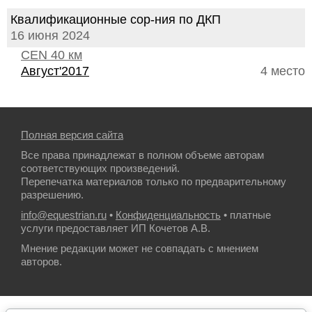
Квалификационные сор-ния по ДКП
16 июня 2024
CEN 40 км
Август'2017
4 место
Полная версия сайта
Все права принадлежат в полном объеме авторам
соответствующих произведений.
Перепечатка материалов только по предварительному
разрешению.
info@equestrian.ru
•
Конфиденциальность
• платные
услуги предоставляет ИП Кочетов А.В.
Мнение редакции может не совпадать с мнением
авторов.