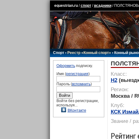
equestrian.ru
/
спорт
/
всадники
/ ПОЛСТЯНОВА
Спорт
•
Реестр «Конный спорт»
•
Конный рыно
ПОЛСТЯН
Оформить
подписку.
Класс:
Имя (
регистрация
)
H2
(выездк
Пароль (
вспомнить
)
Регион:
Москва / 
Войти без регистрации,
Клуб:
используя...
ВКонтакте
КСК Измай
Звание / р
Рейтинг 