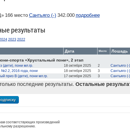
Д»
166 место
Сантьяго (-)
342.000
подробнее
ные результаты
2024
2023
2022
Дата
Лошадь
Место
они-спорта «Хрустальный пони», 2 этап
 (дети), пони мл.гр.
18 октября 2025
2
Сантьяго (-
№2.2, 2016 года, пони
18 октября 2025
3
Сантьяго (-
й приз В (дети), пони мл.гр.
17 октября 2025
3
Сантьяго (-
только последние результаты.
Остальные результат
рам соответствующих произведений
ельному разрешению.