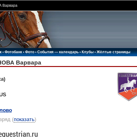
 Варвара
к
•
Фотобанк
•
Фото
•
События — календарь
•
Клубы
•
Жёлтые страницы
ОВА Варвара
а)
RUS
лово
азряд
(
показать
)
equestrian.ru