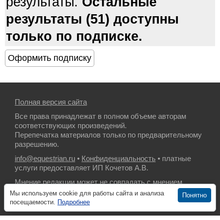
результаты.
Остальные
результаты (51) доступны
только по подписке.
Полная версия сайта
Все права принадлежат в полном объеме авторам
соответствующих произведений.
Перепечатка материалов только по предварительному
разрешению.
info@equestrian.ru
•
Конфиденциальность
• платные
услуги предоставляет ИП Кочетов А.В.
Мнение редакции может не совпадать с мнением
авторов.
Мы используем cookie для работы сайта и анализа
Понятно
посещаемости.
Подробнее