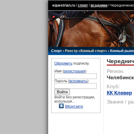
equestrian.ru
/
спорт
/
всадники
/ Чередниченк
Спорт
•
Реестр «Конный спорт»
•
Конный рыно
Череднич
Оформить
подписку.
Регион:
Имя (
регистрация
)
Челябинск
Пароль (
вспомнить
)
Клуб:
КК Клевер
Войти без регистрации,
Звание / р
используя...
ВКонтакте