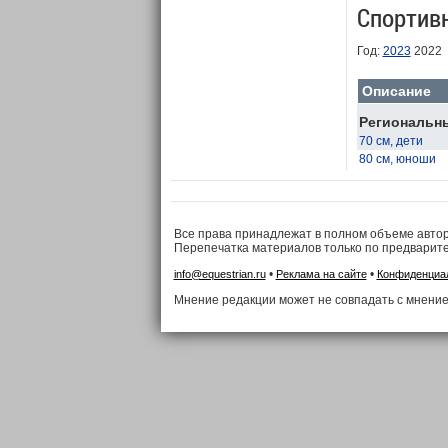
Спортив
Год:
2023
2022
Описание
Региональны
70 см, дети
80 см, юноши
Все права принадлежат в полном объеме авто
Перепечатка материалов только по предварит
•
•
info@equestrian.ru
Реклама на сайте
Конфиденциа
Мнение редакции может не совпадать с мнение