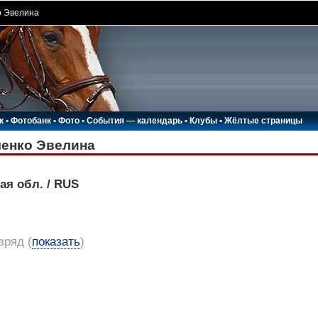
о Эвелина
к
•
Фотобанк
•
Фото
•
События — календарь
•
Клубы
•
Жёлтые страницы
енко Эвелина
ая обл. / RUS
азряд
(
показать
)