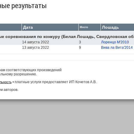
ные результаты
Дата
Лошадь
Место
е соревнования по конкуру (Белая Лошадь, Свердловская об
14 августа 2022
3
Лоренцо М'2010
13 августа 2022
9
Вива ла Вита'2014
рам соответствующих произведений
ельному разрешению.
• платные услуги предоставляет ИП Кочетов А.В.
льность
м авторов.