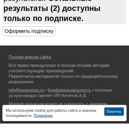
результаты (2) доступны
только по подписке.
Полная версия сайта
Все права принадлежат в полном объеме авторам
соответствующих произведений.
Перепечатка материалов только по предварительному
разрешению.
info@equestrian.ru
•
Конфиденциальность
• платные
услуги предоставляет ИП Кочетов А.В.
Мнение редакции может не совпадать с мнением
авторов.
Мы используем cookie для работы сайта и анализа
Понятно
посещаемости.
Подробнее