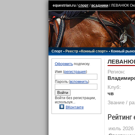
equestrian.ru
/
спорт
/
всадники
/ ЛЕВАНЮК Ок
Спорт
•
Реестр «Конный спорт»
•
Конный рыно
ЛЕВАНЮК
Оформить
подписку.
Регион:
Имя (
регистрация
)
Владимирс
Пароль (
вспомнить
)
Клуб:
чв
Войти без регистрации,
Звание / р
используя...
ВКонтакте
Рейтинг 
июль 2026