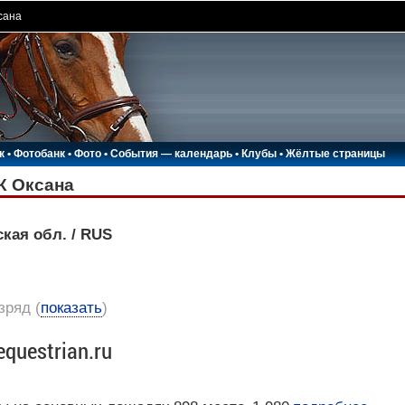
сана
к
•
Фотобанк
•
Фото
•
События — календарь
•
Клубы
•
Жёлтые страницы
 Оксана
кая обл. / RUS
азряд
(
показать
)
equestrian.ru