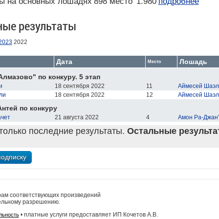
ы на основных лошадях
898 место
1.980
подробнее
ные результаты
2023
2022
Дата
Лошадь
Место
Алмазово" по конкуру. 5 этап
и
18 сентября 2022
11
Аймесей Шаэл
ли
18 сентября 2022
12
Аймесей Шаэл
Антей по конкуру
ачет
21 августа 2022
4
Амон Ра-Джан
только последние результаты.
Остальные результат
рам соответствующих произведений
ельному разрешению.
• платные услуги предоставляет ИП Кочетов А.В.
льность