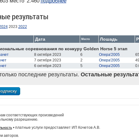
603 место
2.460
подробнее
ные результаты
2024
2023
2022
Дата
Лошадь
Р
Место
иональные соревнования по конкуру Golden Horse 5 этап
зачет
8 октября 2023
6
Опера'2005
65
ачет
7 октября 2023
2
Опера'2005
49
ачет
6 октября 2023
5
Опера'2005
0.
только последние результаты.
Остальные результат
рам соответствующих произведений
ельному разрешению.
• платные услуги предоставляет ИП Кочетов А.В.
льность
м авторов.