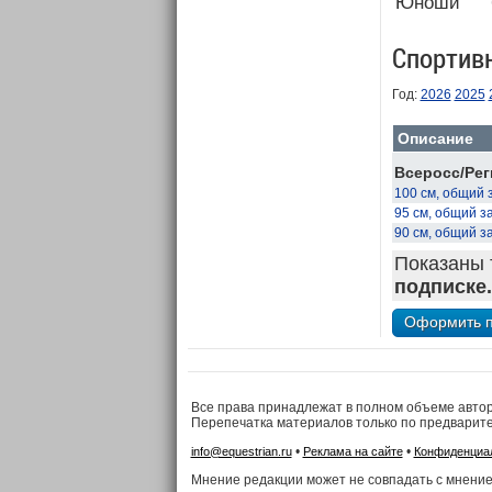
Юноши
Спортив
Год:
2026
2025
Описание
Всеросс/Рег
100 см, общий 
95 см, общий з
90 см, общий з
Показаны 
подписке.
Все права принадлежат в полном объеме авто
Перепечатка материалов только по предварит
•
•
info@equestrian.ru
Реклама на сайте
Конфиденциа
Мнение редакции может не совпадать с мнение