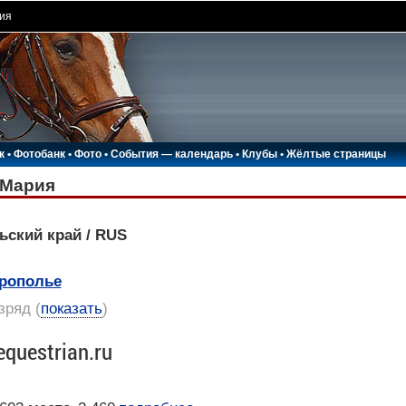
ия
к
•
Фотобанк
•
Фото
•
События — календарь
•
Клубы
•
Жёлтые страницы
Мария
ьский край / RUS
рополье
азряд
(
показать
)
equestrian.ru