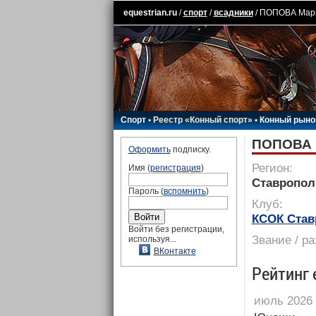
equestrian.ru
/
спорт
/
всадники
/ ПОПОВА Мар
Спорт
•
Реестр «Конный спорт»
•
Конный рыно
ПОПОВА 
Оформить
подписку.
Регион:
Имя (
регистрация
)
Ставропол
Пароль (
вспомнить
)
Клуб:
КСОК Став
Войти без регистрации,
Звание / р
используя...
ВКонтакте
Рейтинг 
июль 2026