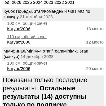
Год:
2026
2025
2024
2023
2022
2021
Кубок Победы, этап/Командный ЧиП МО по
конкуру
21 декабря 2023
100 см, общий зачет
Кагуас'2006
18 место
110 см, общий зачет
Кагуас'2006
12 место
MM-финал/MiniM-4 этап/TeamMiniM-3 этап
(конкур)
14 декабря 2023
100 см, общий зачет
Кагуас'2006
20 место
Показаны только последние
результаты.
Остальные
результаты (14) доступны
только по подписке.