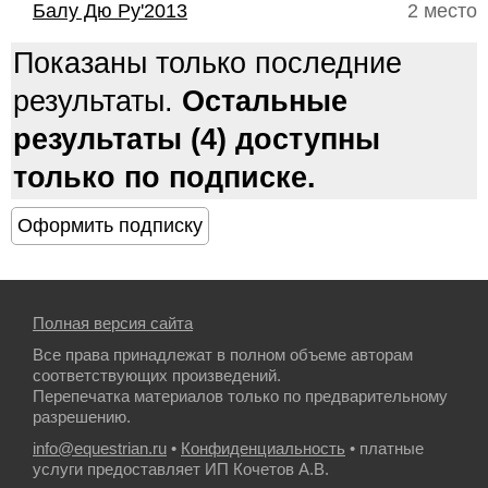
Балу Дю Ру'2013
2 место
Показаны только последние
результаты.
Остальные
результаты (4) доступны
только по подписке.
Полная версия сайта
Все права принадлежат в полном объеме авторам
соответствующих произведений.
Перепечатка материалов только по предварительному
разрешению.
info@equestrian.ru
•
Конфиденциальность
• платные
услуги предоставляет ИП Кочетов А.В.