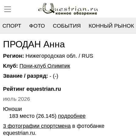
СПОРТ
ФОТО
СОБЫТИЯ
КОННЫЙ РЫНОК
РЕЕСТР
ПРОДАН Анна
Регион:
Нижегородская обл. / RUS
Клуб:
Пони-клуб Олимпик
Звание / разряд:
- (-)
Рейтинг equestrian.ru
июль 2026
Юноши
183 место (26.145)
подробнее
3 фотографии спортсмена
в фотобанке
equestrian.ru.