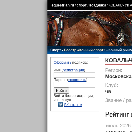
equestrian.ru
/
спорт
/
всадники
/ КОВАЛЬЧУК А
Спорт
•
Реестр «Конный спорт»
•
Конный рыно
КОВАЛЬЧ
Оформить
подписку.
Регион:
Имя (
регистрация
)
Московска
Пароль (
вспомнить
)
Клуб:
чв
Войти без регистрации,
Звание / р
используя...
ВКонтакте
Рейтинг 
июль 2026