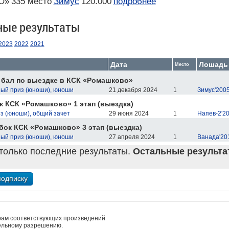
Ю»
335 место
Зимус
120.000
подробнее
ные результаты
2023
2022
2021
Дата
Лошадь
Место
бал по выездке в КСК «Ромашково»
ый приз (юноши), юноши
21 декабря 2024
1
Зимус'200
к КСК «Ромашково» 1 этап (выездка)
з (юноши), общий зачет
29 июня 2024
1
Напев-2'2
бок КСК «Ромашково» 3 этап (выездка)
ый приз (юноши), юноши
27 апреля 2024
1
Ванада'20
только последние результаты.
Остальные результат
рам соответствующих произведений
ельному разрешению.