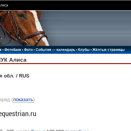
лиса
к
•
Фотобанк
•
Фото
•
События — календарь
•
Клубы
•
Жёлтые страницы
УК Алиса
я обл. / RUS
азряд
(
показать
)
equestrian.ru