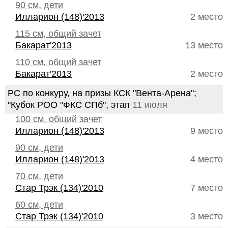
90 см, дети
Илларион (148)'2013
2 место
115 см, общий зачет
Бакарат'2013
13 место
110 см, общий зачет
Бакарат'2013
2 место
РС по конкуру, на призы КСК "Вента-Арена";
"Кубок РОО "ФКС СПб", этап
11 июля
100 см, общий зачет
Илларион (148)'2013
9 место
90 см, дети
Илларион (148)'2013
4 место
70 см, дети
Стар Трэк (134)'2010
7 место
60 см, дети
Стар Трэк (134)'2010
3 место