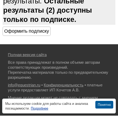
результаты.
Остальные
результаты (2) доступны
только по подписке.
Полная версия сайта
Все права принадлежат в полном объеме авторам
соответствующих произведений.
Перепечатка материалов только по предварительному
разрешению.
info@equestrian.ru
•
Конфиденциальность
• платные
услуги предоставляет ИП Кочетов А.В.
Мнение редакции может не совпадать с мнением
авторов.
Мы используем cookie для работы сайта и анализа
Понятно
посещаемости.
Подробнее